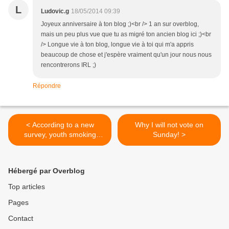
L
Ludovic.g
18/05/2014 09:39
Joyeux anniversaire à ton blog ;)<br /> 1 an sur overblog,
mais un peu plus vue que tu as migré ton ancien blog ici ;)<br
/> Longue vie à ton blog, longue vie à toi qui m'a appris
beaucoup de chose et j'espère vraiment qu'un jour nous nous
rencontrerons IRL ;)
Répondre
< According to a new
Why I will not vote on
survey, youth smoking
Sunday! >
decreased during the last 4
years while e-cig used
increased
Hébergé par Overblog
Top articles
Pages
Contact