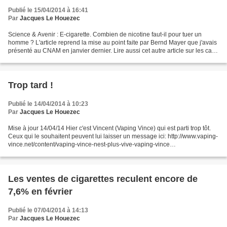
Publié le 15/04/2014 à 16:41
Par
Jacques Le Houezec
Science & Avenir : E-cigarette. Combien de nicotine faut-il pour tuer un
homme ? L'article reprend la mise au point faite par Bernd Mayer que j'avais
présenté au CNAM en janvier dernier. Lire aussi cet autre article sur les cas
d'intoxications repris...
Trop tard !
Publié le 14/04/2014 à 10:23
Par
Jacques Le Houezec
Mise à jour 14/04/14 Hier c'est Vincent (Vaping Vince) qui est parti trop tôt.
Ceux qui le souhaitent peuvent lui laisser un message ici: http://www.vaping-
vince.net/content/vaping-vince-nest-plus-vive-vaping-vince
____________________ Ce soir, les vapoteurs...
Les ventes de cigarettes reculent encore de
7,6% en février
Publié le 07/04/2014 à 14:13
Par
Jacques Le Houezec