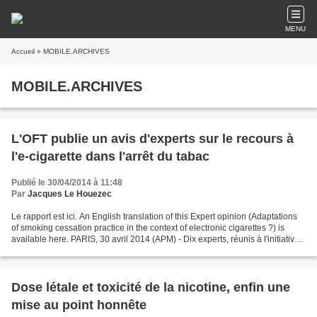
MENU
Accueil
» MOBILE.ARCHIVES
MOBILE.ARCHIVES
L'OFT publie un avis d'experts sur le recours à
l'e-cigarette dans l'arrêt du tabac
Publié le 30/04/2014 à 11:48
Par
Jacques Le Houezec
Le rapport est ici. An English translation of this Expert opinion (Adaptations
of smoking cessation practice in the context of electronic cigarettes ?) is
available here. PARIS, 30 avril 2014 (APM) - Dix experts, réunis à l'initiative
de l'Office français...
Dose létale et toxicité de la nicotine, enfin une
mise au point honnête