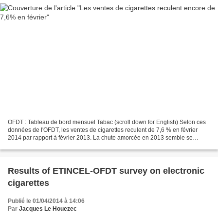
OFDT : Tableau de bord mensuel Tabac (scroll down for English) Selon ces
données de l'OFDT, les ventes de cigarettes reculent de 7,6 % en février
2014 par rapport à février 2013. La chute amorcée en 2013 semble se
confirmer et s'accentuer. Le cumul janvier-février...
Results of ETINCEL-OFDT survey on electronic
cigarettes
Publié le 01/04/2014 à 14:06
Par
Jacques Le Houezec