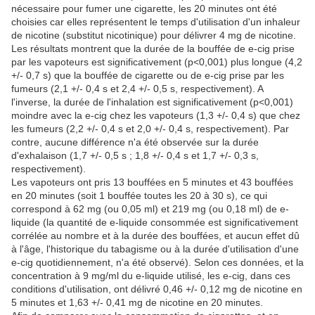
nécessaire pour fumer une cigarette, les 20 minutes ont été
choisies car elles représentent le temps d'utilisation d'un inhaleur
de nicotine (substitut nicotinique) pour délivrer 4 mg de nicotine.
Les résultats montrent que la durée de la bouffée de e-cig prise
par les vapoteurs est significativement (p<0,001) plus longue (4,2
+/- 0,7 s) que la bouffée de cigarette ou de e-cig prise par les
fumeurs (2,1 +/- 0,4 s et 2,4 +/- 0,5 s, respectivement). A
l'inverse, la durée de l'inhalation est significativement (p<0,001)
moindre avec la e-cig chez les vapoteurs (1,3 +/- 0,4 s) que chez
les fumeurs (2,2 +/- 0,4 s et 2,0 +/- 0,4 s, respectivement). Par
contre, aucune différence n'a été observée sur la durée
d'exhalaison (1,7 +/- 0,5 s ; 1,8 +/- 0,4 s et 1,7 +/- 0,3 s,
respectivement).
Les vapoteurs ont pris 13 bouffées en 5 minutes et 43 bouffées
en 20 minutes (soit 1 bouffée toutes les 20 à 30 s), ce qui
correspond à 62 mg (ou 0,05 ml) et 219 mg (ou 0,18 ml) de e-
liquide (la quantité de e-liquide consommée est significativement
corrélée au nombre et à la durée des bouffées, et aucun effet dû
à l'âge, l'historique du tabagisme ou à la durée d'utilisation d'une
e-cig quotidiennement, n'a été observé). Selon ces données, et la
concentration à 9 mg/ml du e-liquide utilisé, les e-cig, dans ces
conditions d'utilisation, ont délivré 0,46 +/- 0,12 mg de nicotine en
5 minutes et 1,63 +/- 0,41 mg de nicotine en 20 minutes.