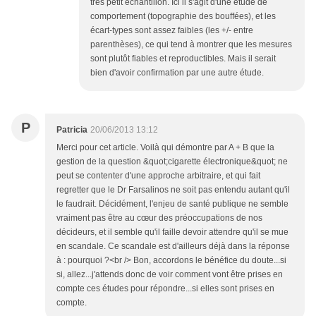
très petit échantillon. Ici il s'agit d'une étude de
comportement (topographie des bouffées), et les
écart-types sont assez faibles (les +/- entre
parenthèses), ce qui tend à montrer que les mesures
sont plutôt fiables et reproductibles. Mais il serait
bien d'avoir confirmation par une autre étude.
P
Patricia
20/06/2013 13:12
Merci pour cet article. Voilà qui démontre par A + B que la
gestion de la question &quot;cigarette électronique&quot; ne
peut se contenter d'une approche arbitraire, et qui fait
regretter que le Dr Farsalinos ne soit pas entendu autant qu'il
le faudrait. Décidément, l'enjeu de santé publique ne semble
vraiment pas être au cœur des préoccupations de nos
décideurs, et il semble qu'il faille devoir attendre qu'il se mue
en scandale. Ce scandale est d'ailleurs déjà dans la réponse
à : pourquoi ?<br /> Bon, accordons le bénéfice du doute...si
si, allez...j'attends donc de voir comment vont être prises en
compte ces études pour répondre...si elles sont prises en
compte.