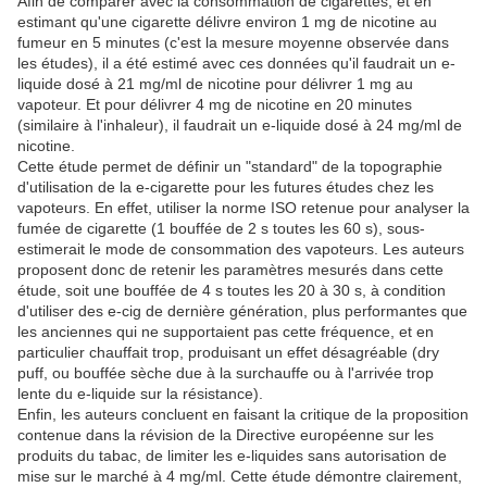
Afin de comparer avec la consommation de cigarettes, et en
estimant qu'une cigarette délivre environ 1 mg de nicotine au
fumeur en 5 minutes (c'est la mesure moyenne observée dans
les études), il a été estimé avec ces données qu'il faudrait un e-
liquide dosé à 21 mg/ml de nicotine pour délivrer 1 mg au
vapoteur. Et pour délivrer 4 mg de nicotine en 20 minutes
(similaire à l'inhaleur), il faudrait un e-liquide dosé à 24 mg/ml de
nicotine.
Cette étude permet de définir un "standard" de la topographie
d'utilisation de la e-cigarette pour les futures études chez les
vapoteurs. En effet, utiliser la norme ISO retenue pour analyser la
fumée de cigarette (1 bouffée de 2 s toutes les 60 s), sous-
estimerait le mode de consommation des vapoteurs. Les auteurs
proposent donc de retenir les paramètres mesurés dans cette
étude, soit une bouffée de 4 s toutes les 20 à 30 s, à condition
d'utiliser des e-cig de dernière génération, plus performantes que
les anciennes qui ne supportaient pas cette fréquence, et en
particulier chauffait trop, produisant un effet désagréable (dry
puff, ou bouffée sèche due à la surchauffe ou à l'arrivée trop
lente du e-liquide sur la résistance).
Enfin, les auteurs concluent en faisant la critique de la proposition
contenue dans la révision de la Directive européenne sur les
produits du tabac, de limiter les e-liquides sans autorisation de
mise sur le marché à 4 mg/ml. Cette étude démontre clairement,