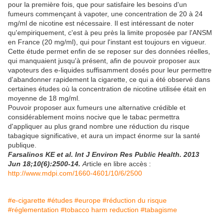
pour la première fois, que pour satisfaire les besoins d'un
fumeurs commençant à vapoter, une concentration de 20 à 24
mg/ml de nicotine est nécessaire. Il est intéressant de noter
qu'empiriquement, c'est à peu près la limite proposée par l'ANSM
en France (20 mg/ml), qui pour l'instant est toujours en vigueur.
Cette étude permet enfin de se reposer sur des données réelles,
qui manquaient jusqu'à présent, afin de pouvoir proposer aux
vapoteurs des e-liquides suffisamment dosés pour leur permettre
d'abandonner rapidement la cigarette, ce qui a été observé dans
certaines études où la concentration de nicotine utilisée était en
moyenne de 18 mg/ml.
Pouvoir proposer aux fumeurs une alternative crédible et
considérablement moins nocive que le tabac permettra
d'appliquer au plus grand nombre une réduction du risque
tabagique significative, et aura un impact énorme sur la santé
publique.
Farsalinos KE et al. Int J Environ Res Public Health. 2013
Jun 18;10(6):2500-14.
A
rticle en libre accès :
http://www.mdpi.com/1660-4601/10/6/2500
#e-cigarette
#études
#europe
#réduction du risque
#réglementation
#tobacco harm reduction
#tabagisme