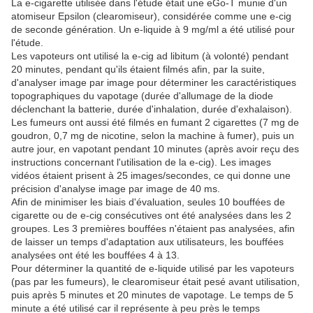
La e-cigarette utilisée dans l'étude était une eGo-T munie d'un
atomiseur Epsilon (clearomiseur), considérée comme une e-cig
de seconde génération. Un e-liquide à 9 mg/ml a été utilisé pour
l'étude.
Les vapoteurs ont utilisé la e-cig ad libitum (à volonté) pendant
20 minutes, pendant qu'ils étaient filmés afin, par la suite,
d'analyser image par image pour déterminer les caractéristiques
topographiques du vapotage (durée d'allumage de la diode
déclenchant la batterie, durée d'inhalation, durée d'exhalaison).
Les fumeurs ont aussi été filmés en fumant 2 cigarettes (7 mg de
goudron, 0,7 mg de nicotine, selon la machine à fumer), puis un
autre jour, en vapotant pendant 10 minutes (après avoir reçu des
instructions concernant l'utilisation de la e-cig). Les images
vidéos étaient prisent à 25 images/secondes, ce qui donne une
précision d'analyse image par image de 40 ms.
Afin de minimiser les biais d'évaluation, seules 10 bouffées de
cigarette ou de e-cig consécutives ont été analysées dans les 2
groupes. Les 3 premières bouffées n'étaient pas analysées, afin
de laisser un temps d'adaptation aux utilisateurs, les bouffées
analysées ont été les bouffées 4 à 13.
Pour déterminer la quantité de e-liquide utilisé par les vapoteurs
(pas par les fumeurs), le clearomiseur était pesé avant utilisation,
puis après 5 minutes et 20 minutes de vapotage. Le temps de 5
minute a été utilisé car il représente à peu près le temps