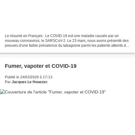
Le résumé en Français : Le COVID-19 est une maladie causée par un
nouveau coronavirus, le SARSCoV-2. Le 23 mars, nous avons présenté des
preuves d'une faible prévalence du tabagisme parmi les patients atteints de
COVID-19 en Chine, et nous avons été les...
Fumer, vapoter et COVID-19
Publié le 24/03/2020 à 17:13
Par
Jacques Le Houezec