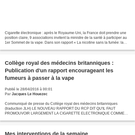
Cigarette électronique : après le Royaume-Uni, la France doit prendre une
position claire, 9 associations invitent la ministre de la santé à participer au
1er Sommet de la vape. Dans son rapport « La nicotine sans la fumée: la
réduction des méfaits du...
Collège royal des médecins britanniques :
Publication d'un rapport encourageant les
fumeurs à passer à la vape
Publié le 28/04/2016 à 00:01
Par
Jacques Le Houezec
Communiqué de presse du Collège royal des médecins britanniques
(traduction JLH) LE NOUVEAU RAPPORT DU RCP DIT QU'IL FAUT
PROMOUVOIR LARGEMENT LA CIGARETTE ELECTRONIQUE COMME
SUBSTITUT AU TABAGISME Un nouveau rapport publié aujourd'hui par le
Collège...
Mes interventions de la semaine