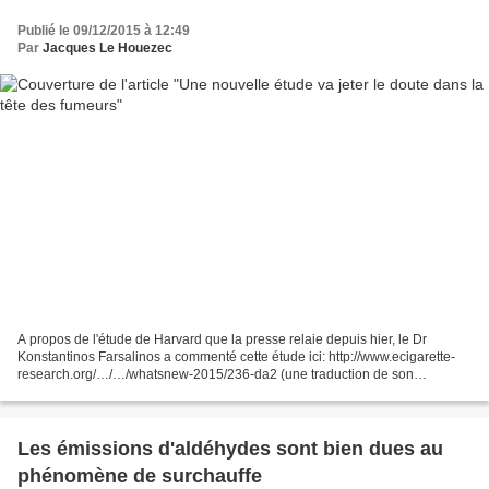
Publié le 09/12/2015 à 12:49
Par
Jacques Le Houezec
A propos de l'étude de Harvard que la presse relaie depuis hier, le Dr
Konstantinos Farsalinos a commenté cette étude ici: http://www.ecigarette-
research.org/…/…/whatsnew-2015/236-da2 (une traduction de son
commentaire est disponible ici) Il précise que...
Les émissions d'aldéhydes sont bien dues au
phénomène de surchauffe